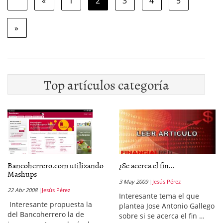
«
1
2
3
4
5
»
Top artículos categoría
Bancoherrero.com utilizando
¿Se acerca el fin...
Mashups
3 May 2009
Jesús Pérez
22 Abr 2008
Jesús Pérez
Interesante tema el que
Interesante propuesta la
plantea Jose Antonio Gallego
del Bancoherrero la de
sobre si se acerca el fin …