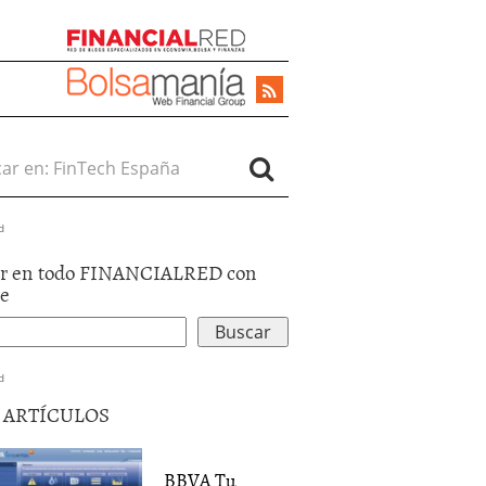
r en:
d
r en todo FINANCIALRED con
le
d
5 ARTÍCULOS
BBVA Tu