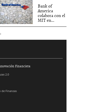
Bank of
America
colabora con el
MIT en...
d
nnovación Financiera
zas 2.0
 de Finanzas