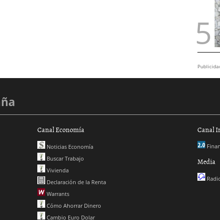
Publicida
aña
Canal Economía
Canal I
Finan
Noticias Economía
Buscar Trabajo
Media
Vivienda
Radio
Declaración de la Renta
Warrants
Cómo Ahorrar Dinero
Cambio Euro Dolar