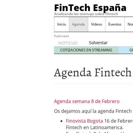
FinTech España
Analizando las startups sobre Fintech
Inicio
Agenda
Videos
Eventos
No
Publicidad
Solventar
NOTICIAS:
gastos
COTIZACIONES EN STREAMING
G
inesperados
sin
Agenda Fintech
perder
el
control
octubre
31, 2017
The Venture Internatio
Agenda semana 8 de Febrero
mundo a mejor
diciemb
GoCardless recauda €12 
Os dejamos aquí la agenda Fintech
España y Suecia
marzo 2
Acuerdo de FORO FINSPAI
Finovista Bogota
16 de Febrer
marzo 2, 2016
Fintech en Latinoamerica.
Nace la Asociación Espa