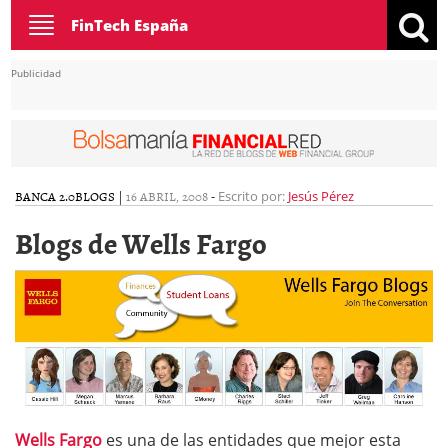
Toggle
FinTech España
navigation
Publicidad
BANCA 2.0
BLOGS
|
16 ABRIL, 2008
-
Escrito por:
Jesús Pérez
Blogs de Wells Fargo
Wells Fargo
es una de las entidades que mejor esta