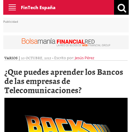
Toggle
FinTech España
navigation
Publicidad
VARIOS
|
20 OCTUBRE, 2015
-
Escrito por:
Jesús Pérez
¿Que puedes aprender los Bancos
de las empresas de
Telecomunicaciones?