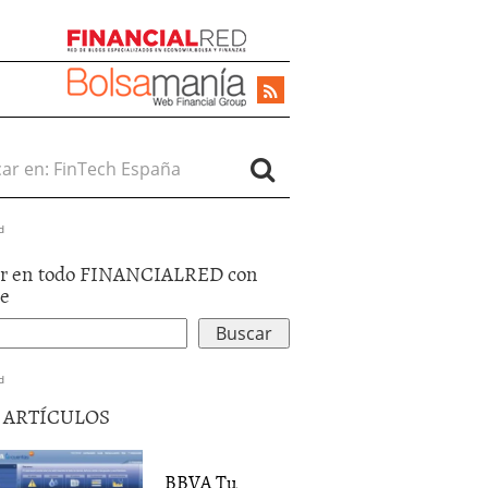
r en:
d
r en todo FINANCIALRED con
le
d
5 ARTÍCULOS
BBVA Tu