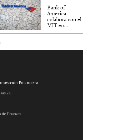
Bank of
America
colabora con el
MIT en...
d
nnovación Financiera
zas 2.0
 de Finanzas