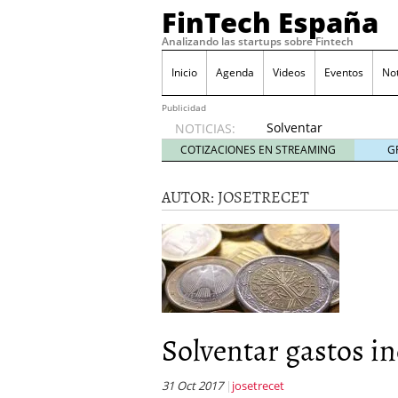
FinTech España
Analizando las startups sobre Fintech
Inicio
Agenda
Videos
Eventos
No
Publicidad
Solventar
NOTICIAS:
gastos
COTIZACIONES EN STREAMING
G
inesperados
sin
AUTOR:
JOSETRECET
perder
el
control
octubre
31, 2017
The Venture Internatio
mundo a mejor
diciemb
GoCardless recauda €12 
Solventar gastos in
España y Suecia
marzo 2
Acuerdo de FORO FINSPAI
marzo 2, 2016
31 Oct 2017
josetrecet
Nace la Asociación Espa