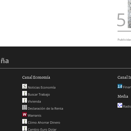
Publicida
aña
Canal Economía
Canal I
Finan
Noticias Economía
Buscar Trabajo
Media
Vivienda
Radio
Declaración de la Renta
Warrants
Cómo Ahorrar Dinero
Cambio Euro Dolar