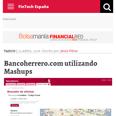
Toggle
FinTech España
navigation
Publicidad
VARIOS
|
22 ABRIL, 2008
-
Escrito por:
Jesús Pérez
Bancoherrero.com utilizando
Mashups