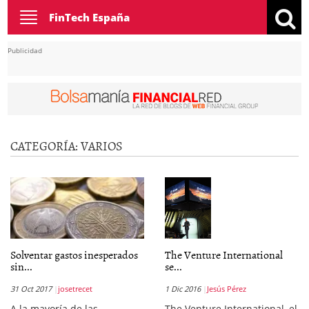
Toggle
FinTech España
navigation
Publicidad
CATEGORÍA:
VARIOS
Solventar gastos inesperados
The Venture International
sin...
se...
31 Oct 2017
josetrecet
1 Dic 2016
Jesús Pérez
A la mayoría de las
The Venture International, el