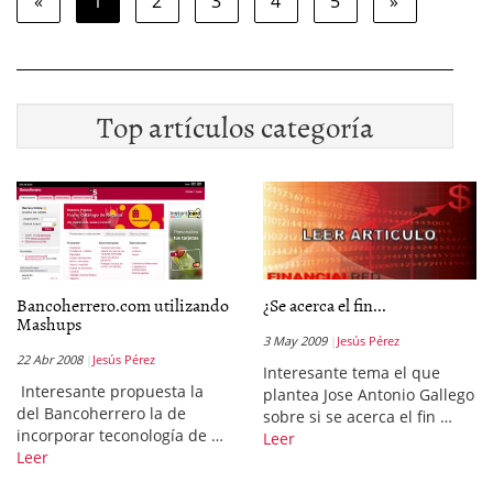
«
1
2
3
4
5
»
Top artículos categoría
Bancoherrero.com utilizando
¿Se acerca el fin...
Mashups
3 May 2009
Jesús Pérez
22 Abr 2008
Jesús Pérez
Interesante tema el que
Interesante propuesta la
plantea Jose Antonio Gallego
del Bancoherrero la de
sobre si se acerca el fin …
incorporar teconología de …
Leer
Leer