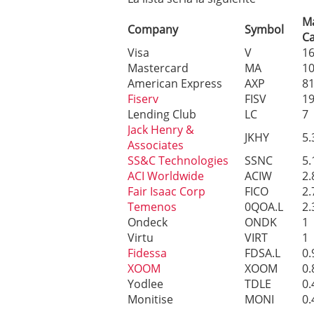
M
Company
Symbol
C
Visa
V
1
Mastercard
MA
1
American Express
AXP
8
Fiserv
FISV
1
Lending Club
LC
7
Jack Henry &
JKHY
5.
Associates
SS&C Technologies
SSNC
5.
ACI Worldwide
ACIW
2.
Fair Isaac Corp
FICO
2.
Temenos
0QOA.L
2.
Ondeck
ONDK
1
Virtu
VIRT
1
Fidessa
FDSA.L
0.
XOOM
XOOM
0.
Yodlee
TDLE
0.
Monitise
MONI
0.