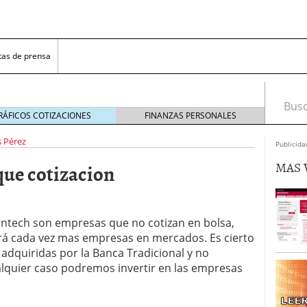
tas de prensa
Busca
RÁFICOS COTIZACIONES
FINANZAS PERSONALES
s Pérez
Publicida
MAS 
que cotizacion
intech son empresas que no cotizan en bolsa,
nal se buscan empresas que quieran cambiar el
re 1, 2016
rá cada vez mas empresas en mercados. Es cierto
millones y amplía su negocio en los Países Bajos,
adquiridas por la Banca Tradicional y no
8, 2016
lquier caso podremos invertir en las empresas
N y la Asociación Española de Fintech & Insurtech
ñola de Fintech e Insurtech
febrero 25, 2016