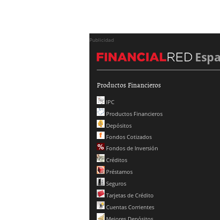
Publicidad
Esp
Productos Financieros
IPC
Productos Financieros
Depósitos
Fondos Cotizados
Fondos de Inversión
Créditos
Préstamos
Seguros
Tarjetas de Crédito
Cuentas Corrientes
Mejores Depósitos