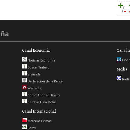
aña
Canal Economía
Canal I
Finan
Noticias Economía
Buscar Trabajo
Media
Vivienda
Radio
Declaración de la Renta
Warrants
Cómo Ahorrar Dinero
Cambio Euro Dolar
Canal Internacional
Materias Primas
Forex