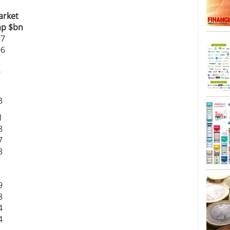
arket
ap $bn
67
06
1
9
3
1
8
7
3
9
8
4
4