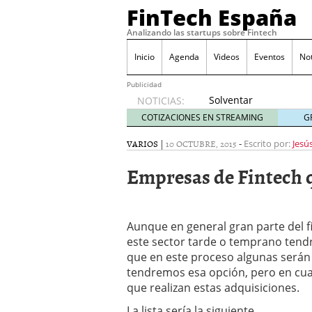
FinTech España
Analizando las startups sobre Fintech
Inicio
Agenda
Videos
Eventos
No
Publicidad
Solventar
NOTICIAS:
gastos
COTIZACIONES EN STREAMING
G
inesperados
sin
VARIOS
|
10 OCTUBRE, 2015
-
Escrito por:
Jesú
perder
Empresas de Fintech 
el
control
octubre
31, 2017
Aunque en general gran parte del f
The Venture Internatio
mundo a mejor
diciemb
este sector tarde o temprano tend
GoCardless recauda €12 
que en este proceso algunas serán 
España y Suecia
marzo 2
tendremos esa opción, pero en cua
Acuerdo de FORO FINSPAI
que realizan estas adquisiciones.
marzo 2, 2016
Nace la Asociación Espa
La lista sería la siguiente