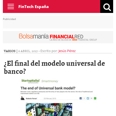
Toggle
FinTech España
navigation
Publicidad
VARIOS
|
6 ABRIL, 2015
-
Escrito por:
Jesús Pérez
¿El final del modelo universal de
banco?