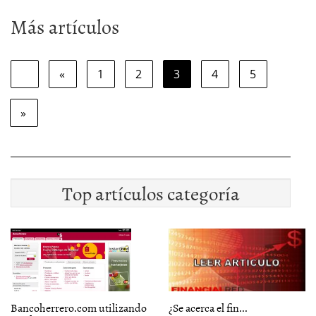
Más artículos
«
1
2
3
4
5
»
Top artículos categoría
Bancoherrero.com utilizando
¿Se acerca el fin...