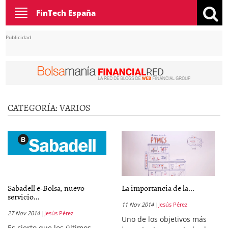
Toggle
FinTech España
navigation
Publicidad
CATEGORÍA:
VARIOS
Sabadell e-Bolsa, nuevo
La importancia de la...
servicio...
11 Nov 2014
Jesús Pérez
27 Nov 2014
Jesús Pérez
Uno de los objetivos más
Es cierto que los últimos