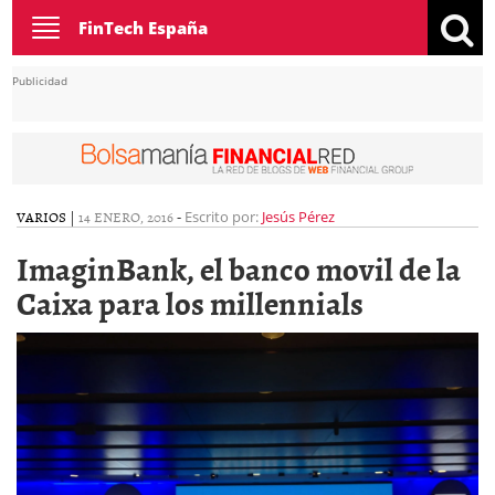
Toggle
FinTech España
navigation
Publicidad
VARIOS
|
14 ENERO, 2016
-
Escrito por:
Jesús Pérez
ImaginBank, el banco movil de la
Caixa para los millennials