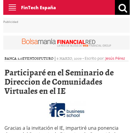
Toggle
FinTech España
navigation
Publicidad
BANCA 2.0
EVENTOS
FUTURO
|
6 MARZO, 2009
-
Escrito por:
Jesús Pérez
Participaré en el Seminario de
Direccion de Comunidades
Virtuales en el IE
Gracias a la invitación el IE, impartiré una ponencia