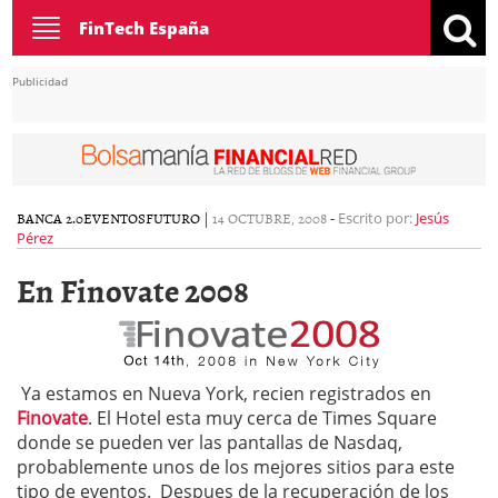
Toggle
FinTech España
navigation
Publicidad
BANCA 2.0
EVENTOS
FUTURO
|
14 OCTUBRE, 2008
-
Escrito por:
Jesús
Pérez
En Finovate 2008
Ya estamos en Nueva York, recien registrados en
Finovate
. El Hotel esta muy cerca de Times Square
donde se pueden ver las pantallas de Nasdaq,
probablemente unos de los mejores sitios para este
tipo de eventos. Despues de la recuperación de los