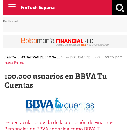
Toggle
FinTech España
navigation
Publicidad
BANCA 2.0
FINANZAS PERSONALES
|
16 DICIEMBRE, 2008
-
Escrito por:
Jesús Pérez
100.000 usuarios en BBVA Tu
Cuentas
Espectacular acogida de la aplicación de Finanzas
Personales de BBVA conocida como
BBVA Tu