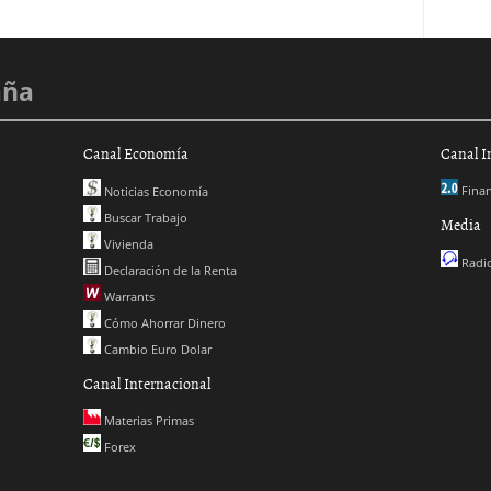
aña
Canal Economía
Canal I
Finan
Noticias Economía
Buscar Trabajo
Media
Vivienda
Radio
Declaración de la Renta
Warrants
Cómo Ahorrar Dinero
Cambio Euro Dolar
Canal Internacional
Materias Primas
Forex