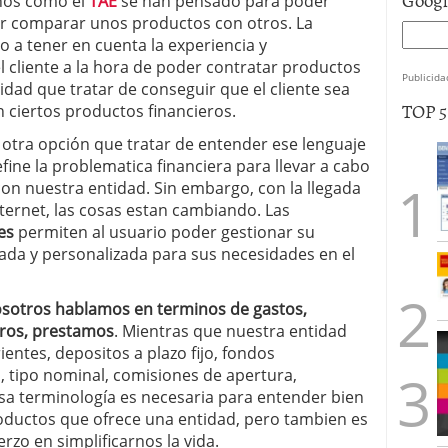
inos como el
TAE
se han pensado para poder
der comparar unos productos con otros. La
so a tener en cuenta la experiencia y
 cliente a la hora de poder contratar productos
Publicida
idad que tratar de conseguir que el cliente sea
TOP 
 ciertos productos financieros.
 otra opción que tratar de entender ese lenguaje
ine la problematica financiera para llevar a cabo
con nuestra entidad. Sin embargo, con la llegada
ternet, las cosas estan cambiando. Las
es
permiten al usuario poder gestionar su
da y personalizada para sus necesidades en el
sotros hablamos en terminos de gastos,
uros, prestamos
. Mientras que nuestra entidad
entes, depositos a plazo fijo, fondos
, tipo nominal, comisiones de apertura,
 esa terminología es necesaria para entender bien
roductos que ofrece una entidad, pero tambien es
rzo en simplificarnos la vida.