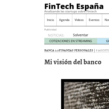
FinTech España
Analizando las startups sobre Fintech
Inicio
Agenda
Videos
Eventos
No
Publicidad
Solventar
NOTICIAS:
gastos
COTIZACIONES EN STREAMING
G
inesperados
sin
BANCA 2.0
FINANZAS PERSONALES
|
8 AGOSTO
perder
Mi visión del banco
el
control
octubre
31, 2017
The Venture Internatio
mundo a mejor
diciemb
GoCardless recauda €12 
España y Suecia
marzo 2
Acuerdo de FORO FINSPAI
marzo 2, 2016
Nace la Asociación Espa