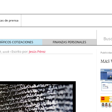
tas de prensa
Busca
RÁFICOS COTIZACIONES
FINANZAS PERSONALES
, 2008
-
Escrito por:
Jesús Pérez
Publicida
MAS 
nal se buscan empresas que quieran cambiar el
re 1, 2016
millones y amplía su negocio en los Países Bajos,
8, 2016
N y la Asociación Española de Fintech & Insurtech
ñola de Fintech e Insurtech
febrero 25, 2016