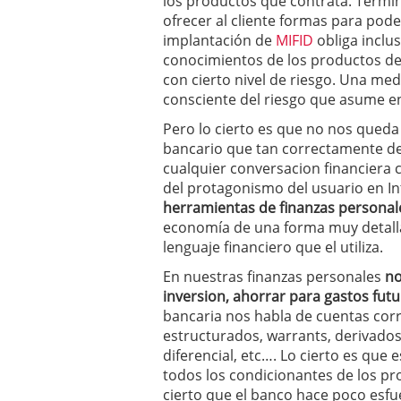
los productos que contrata. Term
ofrecer al cliente formas para po
implantación de
MIFID
obliga inclu
conocimientos de los productos del
con cierto nivel de riesgo. Una med
consciente del riesgo que asume en
Pero lo cierto es que no nos queda
bancario que tan correctamente def
cualquier conversacion financiera 
del protagonismo del usuario en In
herramientas de finanzas personal
economía de una forma muy detalla
lenguaje financiero que el utiliza.
En nuestras finanzas personales
no
inversion, ahorrar para gastos fut
bancaria nos habla de cuentas corri
estructurados, warrants, derivados
diferencial, etc…. Lo cierto es que
todos los condicionantes de los p
cierto que el banco hace poco esfue