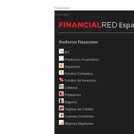
Publicidad
Publicidad
Esp
Productos Financieros
IPC
Productos Financieros
Depósitos
Fondos Cotizados
Fondos de Inversión
Créditos
Préstamos
Seguros
Tarjetas de Crédito
Cuentas Corrientes
Mejores Depósitos