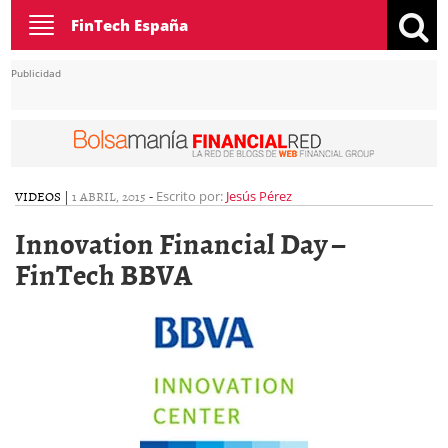
Toggle
FinTech España
navigation
Publicidad
VIDEOS
|
1 ABRIL, 2015
-
Escrito por:
Jesús Pérez
Innovation Financial Day –
FinTech BBVA