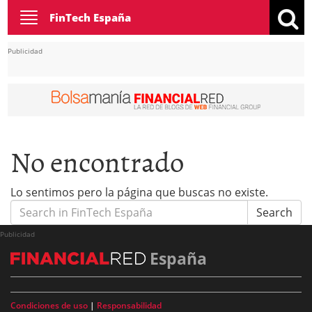
Toggle
FinTech España
navigation
Publicidad
No encontrado
Lo sentimos pero la página que buscas no existe.
Search
Search
for:
Publicidad
España
Condiciones de uso
|
Responsabilidad