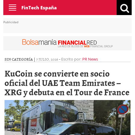
Toggle
FinTech España
navigation
Publicidad
SIN CATEGORÍA |
7 JULIO, 2026
-
Escrito por:
PR News
KuCoin se convierte en socio
oficial del UAE Team Emirates –
XRG y debuta en el Tour de France