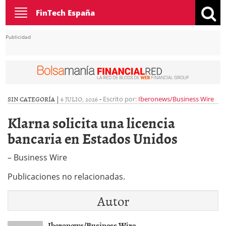
Toggle
FinTech España
navigation
Publicidad
SIN CATEGORÍA |
6 JULIO, 2026
-
Escrito por:
Iberonews/Business Wire
Klarna solicita una licencia
bancaria en Estados Unidos
– Business Wire
Publicaciones no relacionadas.
Autor
Iberonews/Business Wire