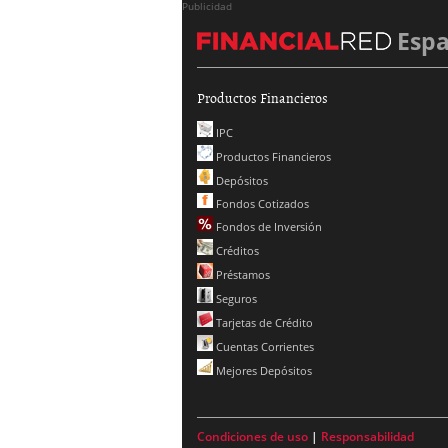
Publicidad
Esp
Productos Financieros
IPC
Productos Financieros
Depósitos
Fondos Cotizados
Fondos de Inversión
Créditos
Préstamos
Seguros
Tarjetas de Crédito
Cuentas Corrientes
Mejores Depósitos
Condiciones de uso
|
Responsabilidad