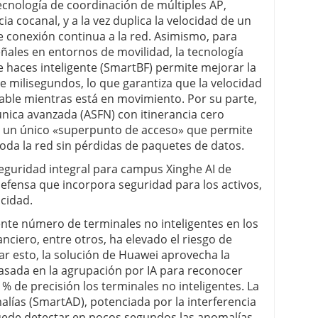
 tecnología de coordinación de múltiples AP,
a cocanal, y a la vez duplica la velocidad de un
e conexión continua a la red. Asimismo, para
señales en entornos de movilidad, la tecnología
haces inteligente (SmartBF) permite mejorar la
de milisegundos, lo que garantiza que la velocidad
rable mientras está en movimiento. Por su parte,
única avanzada (ASFN) con itinerancia cero
ar un único «superpunto de acceso» que permite
toda la red sin pérdidas de paquetes de datos.
 seguridad integral para campus Xinghe AI de
efensa que incorpora seguridad para los activos,
acidad.
iente número de terminales no inteligentes en los
nciero, entre otros, ha elevado el riesgo de
tar esto, la solución de Huawei aprovecha la
basada en la agrupación por IA para reconocer
 de precisión los terminales no inteligentes. La
alías (SmartAD), potenciada por la interferencia
uede detectar en pocos segundos las anomalías