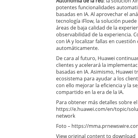
Autonomía de la red
: la solución 
potentes funcionalidades automat
basadas en IA. Al aprovechar el análi
tecnología iFlow, la solución puede
áreas de baja calidad de la experienc
observabilidad de la experiencia. C
con IA y localizar fallas en cuestión
automáticamente.
De cara al futuro, Huawei continua
clientes y acelerará la implementa
basadas en IA. Asimismo, Huawei tr
ecosistema para ayudar a los client
con ello mejorar la eficiencia y la s
compartido en la era de la IA.
Para obtener más detalles sobre el 
https://e.huawei.com/en/topic/sol
network
Foto – https://mma.prnewswire.c
View original content to download