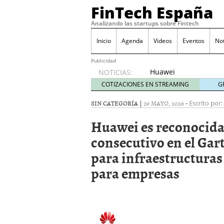
FinTech España
Analizando las startups sobre Fintech
Inicio
Agenda
Videos
Eventos
No
Publicidad
Huawei
NOTICIAS:
es
COTIZACIONES EN STREAMING
G
reconocida
como
SIN CATEGORÍA |
29 MAYO, 2026
-
Escrito por:
líder por
Huawei es reconocida
cuarto
año
consecutivo en el Ga
consecutivo
para infraestructuras
en el
Gartner®
para empresas
Magic
Quadrant™
2026
para
infraestructuras
LAN