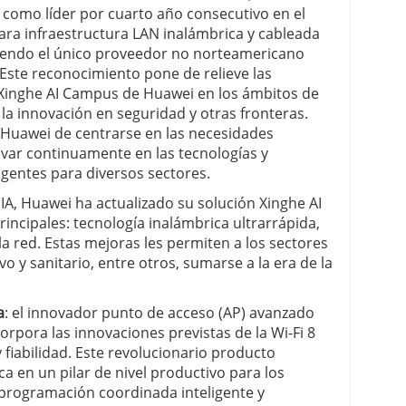
 como líder por cuarto año consecutivo en el
a infraestructura LAN inalámbrica y cableada
iendo el único proveedor no norteamericano
 Este reconocimiento pone de relieve las
n Xinghe AI Campus de Huawei en los ámbitos de
la innovación en seguridad y otras fronteras.
Huawei de centrarse en las necesidades
ovar continuamente en las tecnologías y
igentes para diversos sectores.
IA, Huawei ha actualizado su solución Xinghe AI
incipales: tecnología inalámbrica ultrarrápida,
a red. Estas mejoras les permiten a los sectores
o y sanitario, entre otros, sumarse a la era de la
a
: el innovador punto de acceso (AP) avanzado
orpora las innovaciones previstas de la Wi-Fi 8
fiabilidad. Este revolucionario producto
ca en un pilar de nivel productivo para los
a programación coordinada inteligente y