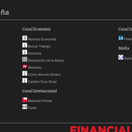
aña
Canal Economía
Canal I
Finan
Noticias Economía
Buscar Trabajo
Media
Vivienda
Radio
Declaración de la Renta
Warrants
Cómo Ahorrar Dinero
Cambio Euro Dolar
Canal Internacional
Materias Primas
Forex