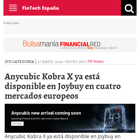
Toggle
FinTech España
navigation
Publicidad
SIN CATEGORÍA |
27 MAYO, 2026
-
Escrito por:
PR News
Anycubic Kobra X ya está
disponible en Joybuy en cuatro
mercados europeos
Anycubic Kobra X ya está disponible en Joybuy en