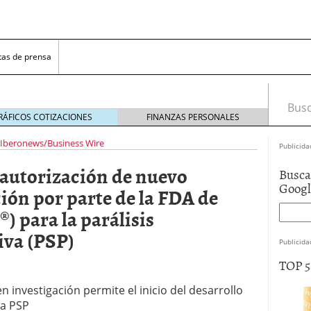
tas de prensa
Busca
RÁFICOS COTIZACIONES
FINANZAS PERSONALES
Iberonews/Business Wire
Publicida
 autorización de nuevo
Busca
Goog
ión por parte de la FDA de
 para la parálisis
iva (PSP)
Publicida
TOP 
 investigación permite el inicio del desarrollo
la PSP