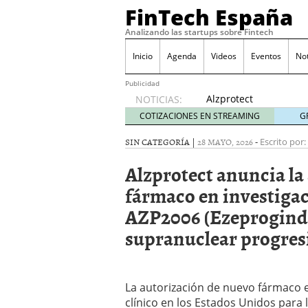
FinTech España
Analizando las startups sobre Fintech
Inicio
Agenda
Videos
Eventos
No
Publicidad
Alzprotect
NOTICIAS:
anuncia
COTIZACIONES EN STREAMING
G
la
autorización
SIN CATEGORÍA |
28 MAYO, 2026
-
Escrito por:
de
Alzprotect anuncia la
nuevo
fármaco
fármaco en investigac
en
AZP2006 (Ezeprogind®)
investigación
por
supranuclear progres
parte de
la FDA
de
AZP2006
La autorización de nuevo fármaco en
(Ezeprogind®)
clínico en los Estados Unidos para 
para la