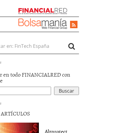
r en:
d
r en todo FINANCIALRED con
le
d
5 ARTÍCULOS
Alzprotect