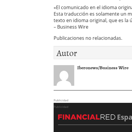
parálisis
«El comunicado en el idioma origina
supranuclear
Esta traducción es solamente un m
progresiva
texto en idioma original, que es la 
(PSP)
– Business Wire
mayo 28,
2026
Publicaciones no relacionadas.
Autor
Iberonews/Business Wire
Publicidad
Publicidad
Esp