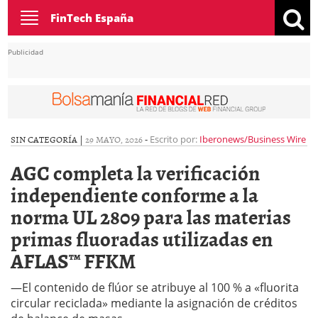
Toggle
FinTech España
navigation
Publicidad
SIN CATEGORÍA |
29 MAYO, 2026
-
Escrito por:
Iberonews/Business Wire
AGC completa la verificación
independiente conforme a la
norma UL 2809 para las materias
primas fluoradas utilizadas en
AFLAS™ FFKM
—El contenido de flúor se atribuye al 100 % a «fluorita
circular reciclada» mediante la asignación de créditos