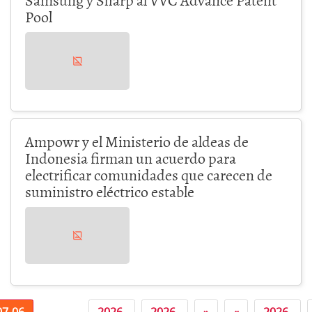
Pool
Ampowr y el Ministerio de aldeas de
Indonesia firman un acuerdo para
electrificar comunidades que carecen de
suministro eléctrico estable
07-06
2026-
2026-
»
«
2026-