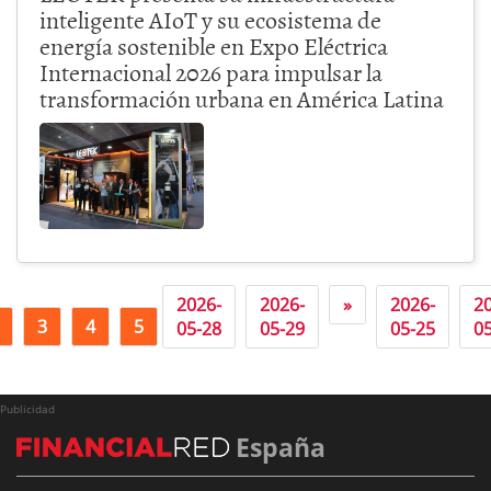
inteligente AIoT y su ecosistema de
energía sostenible en Expo Eléctrica
Internacional 2026 para impulsar la
transformación urbana en América Latina
2026-
2026-
»
2026-
2
3
4
5
6
05-28
05-29
05-25
0
Publicidad
España